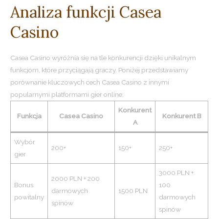
Analiza funkcji Casea
Casino
Casea Casino wyróżnia się na tle konkurencji dzięki unikalnym
funkcjom, które przyciągają graczy. Poniżej przedstawiamy
porównanie kluczowych cech Casea Casino z innymi
popularnymi platformami gier online:
Konkurent
Funkcja
Casea Casino
Konkurent B
A
Wybór
200+
150+
250+
gier
3000 PLN +
2000 PLN + 200
Bonus
100
darmowych
1500 PLN
powitalny
darmowych
spinów
spinów