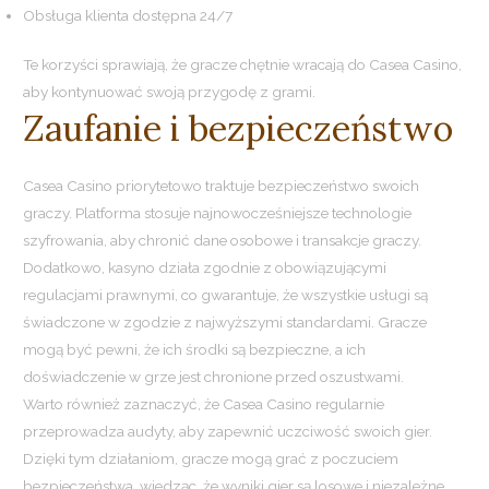
Obsługa klienta dostępna 24/7
Te korzyści sprawiają, że gracze chętnie wracają do Casea Casino,
aby kontynuować swoją przygodę z grami.
Zaufanie i bezpieczeństwo
Casea Casino priorytetowo traktuje bezpieczeństwo swoich
graczy. Platforma stosuje najnowocześniejsze technologie
szyfrowania, aby chronić dane osobowe i transakcje graczy.
Dodatkowo, kasyno działa zgodnie z obowiązującymi
regulacjami prawnymi, co gwarantuje, że wszystkie usługi są
świadczone w zgodzie z najwyższymi standardami. Gracze
mogą być pewni, że ich środki są bezpieczne, a ich
doświadczenie w grze jest chronione przed oszustwami.
Warto również zaznaczyć, że Casea Casino regularnie
przeprowadza audyty, aby zapewnić uczciwość swoich gier.
Dzięki tym działaniom, gracze mogą grać z poczuciem
bezpieczeństwa, wiedząc, że wyniki gier są losowe i niezależne.