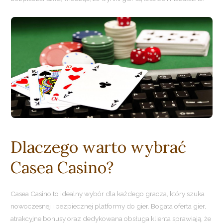
Dlaczego warto wybrać
Casea Casino?
Casea Casino to idealny wybór dla każdego gracza, który szuka
nowoczesnej i bezpiecznej platformy do gier. Bogata oferta gier,
atrakcyjne bonusy oraz dedykowana obsługa klienta sprawiają, że