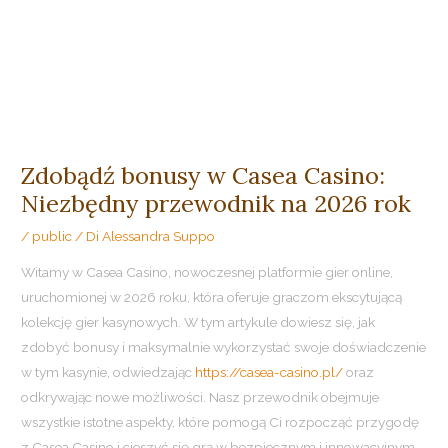
Vai
al
contenuto
MAI
ME
Zdobądź bonusy w Casea Casino:
Niezbędny przewodnik na 2026 rok
/
public
/ Di
Alessandra Suppo
Witamy w Casea Casino, nowoczesnej platformie gier online,
uruchomionej w 2026 roku, która oferuje graczom ekscytującą
kolekcję gier kasynowych. W tym artykule dowiesz się, jak
zdobyć bonusy i maksymalnie wykorzystać swoje doświadczenie
w tym kasynie, odwiedzając
https://casea-casino.pl/
oraz
odkrywając nowe możliwości. Nasz przewodnik obejmuje
wszystkie istotne aspekty, które pomogą Ci rozpocząć przygodę
z Casea Casino i cieszyć się grą w bezpiecznym i innowacyjnym