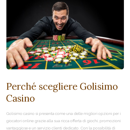
Perché scegliere Golisimo
Casino
Golisimo casino si presenta come una delle migliori opzioni per i
giocatori online grazie alla sua ricca offerta di giochi, promozioni
vantaggiose e un servizio clienti dedicato. Con la possibilità di