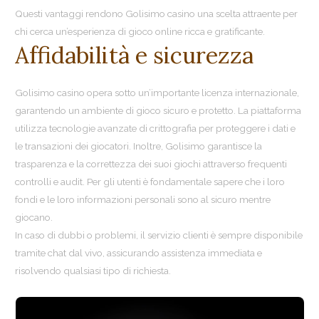
Questi vantaggi rendono Golisimo casino una scelta attraente per
chi cerca un’esperienza di gioco online ricca e gratificante.
Affidabilità e sicurezza
Golisimo casino opera sotto un’importante licenza internazionale,
garantendo un ambiente di gioco sicuro e protetto. La piattaforma
utilizza tecnologie avanzate di crittografia per proteggere i dati e
le transazioni dei giocatori. Inoltre, Golisimo garantisce la
trasparenza e la correttezza dei suoi giochi attraverso frequenti
controlli e audit. Per gli utenti è fondamentale sapere che i loro
fondi e le loro informazioni personali sono al sicuro mentre
giocano.
In caso di dubbi o problemi, il servizio clienti è sempre disponibile
tramite chat dal vivo, assicurando assistenza immediata e
risolvendo qualsiasi tipo di richiesta.