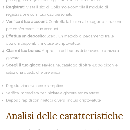
Registrati:
Visita il sito di Golisimo e compila il modulo di
registrazione con i tuoi dati personali.
Verifica il tuo account:
Controlla la tua email e segui le istruzioni
per confermare il tuo account.
Effettua un deposito:
Scegli un metodo di pagamento tra le
opzioni disponibili, incluse le criptovalute.
Claim il tuo bonus:
Approfitta del bonus di benvenuto e inizia a
giocare.
Scegli il tuo gioco:
Naviga nel catalogo di oltre 4.000 giochi e
seleziona quello che preferisci.
Registrazione veloce e semplice
Verifica immediata per iniziare a giocare senza attese
Depositi rapidi con metodi diversi, inclusi criptovalute
Analisi delle caratteristiche