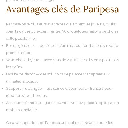
Avantages clés de Paripesa
Paripesa offre plusieurs avantages qui attirent les joueurs, qu’ils
soient novices ou expérimentés. Voici quelques raisons de choisir
cette plateforme :
Bonus généreux — bénéficiez d’un meilleur rendement sur votre
premier dépôt.
Vaste choix de jeux — avec plus de 2 000 titres, il y en a pour tous
les goûts.
Facilité de dépôt — des solutions de paiement adaptées aux
utilisateurs locaux.
Support multilingue — assistance disponible en français pour
répondre à vos besoins.
Accessibilité mobile — jouez où vous voulez grâce à l’application
mobile conviviale.
Ces avantages font de Paripesa une option attrayante pour les