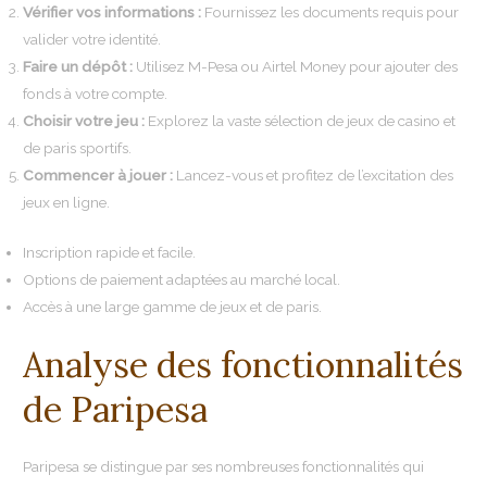
Vérifier vos informations :
Fournissez les documents requis pour
valider votre identité.
Faire un dépôt :
Utilisez M-Pesa ou Airtel Money pour ajouter des
fonds à votre compte.
Choisir votre jeu :
Explorez la vaste sélection de jeux de casino et
de paris sportifs.
Commencer à jouer :
Lancez-vous et profitez de l’excitation des
jeux en ligne.
Inscription rapide et facile.
Options de paiement adaptées au marché local.
Accès à une large gamme de jeux et de paris.
Analyse des fonctionnalités
de Paripesa
Paripesa se distingue par ses nombreuses fonctionnalités qui