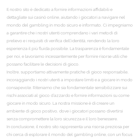
Il nostro sito è dedicato a fornire informazioni affidabili e
dettagliate sui casinò online, aiutando i giocatori a navigare nel
mondo del gambling in modo sicuro e informato. Ci impegniamo
a garantire che i nostri utenti comprendano i vari metodi di
prelievo e i requisiti di verifica dell’identità, rendendo la loro
esperienza il più fluida possibile. La trasparenza è fondamentale
per noi, e lavoriamo incessantemente per fornire risorse utili che
possano facilitare le decisioni di gioco.
Inoltre, supportiamo attivamente pratiche di gioco responsabile,
incoraggiando i nostri utenti a impostare limiti e a giocare in modo
consapevole. Riteniamo che sia fondamentale sensibilizzare sui
rischi associati al gioco d’azzardo e fornire informazioni su come
giocare in modo sicuro. La nostra missione è di creare un
ambiente di gioco positivo, dove i giocatori possano divertirsi
senza compromettere la loro sicurezza e il loro benessere.
In conclusione, il nostro sito rappresenta una risorsa preziosa per
chi cerca di esplorare il mondo del gambling online, con un focus