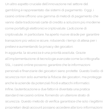
Un altro aspetto cruciale dell’innovazione nel settore del
gambling è rappresentato dai sistemi di pagamento. Oggi, i
casinò online offrono una gamma di metodi di pagamento che
vanno dalle tradizionali carte di credito a soluzioni più moderne
come portafogli elettronici e criptovalute. L’adozione di
criptovalute, in particolare, ha aperto nuove strade per garantire
transazioni più veloci e sicure, riducendo i tempi di attesa per i
prelievi e aumentando la privacy dei giocatori.
In aggiunta, la sicurezza è una priorità assoluta. Grazie
all’implementazione di tecnologie avanzate come la crittografia
SSL, i casinò online possono garantire che le informazioni
personali e finanziarie dei giocatori siano protette. Questo livello di
sicurezza non solo aumenta la fiducia dei giocatori, ma protegge
anche le aziende da potenziali frodi e attacchi informatici.
Infine, l’autenticazione a due fattori è diventata una pratica
standard nei casinò online, fornendo un ulteriore strato di
sicurezza. Questo metodo di verifica garantisce che solo i legittimi
proprietari degli account possano accedere alle loro informazioni