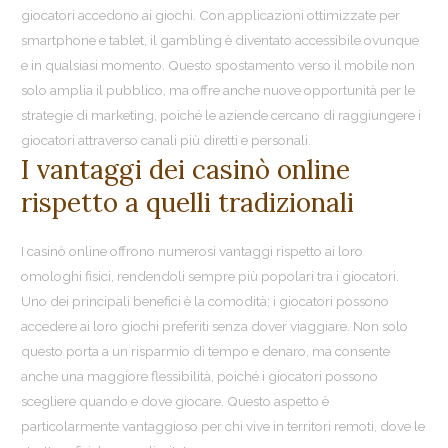
giocatori accedono ai giochi. Con applicazioni ottimizzate per
smartphone e tablet, il gambling è diventato accessibile ovunque
e in qualsiasi momento. Questo spostamento verso il mobile non
solo amplia il pubblico, ma offre anche nuove opportunità per le
strategie di marketing, poiché le aziende cercano di raggiungere i
giocatori attraverso canali più diretti e personali.
I vantaggi dei casinò online
rispetto a quelli tradizionali
I casinò online offrono numerosi vantaggi rispetto ai loro
omologhi fisici, rendendoli sempre più popolari tra i giocatori.
Uno dei principali benefici è la comodità; i giocatori possono
accedere ai loro giochi preferiti senza dover viaggiare. Non solo
questo porta a un risparmio di tempo e denaro, ma consente
anche una maggiore flessibilità, poiché i giocatori possono
scegliere quando e dove giocare. Questo aspetto è
particolarmente vantaggioso per chi vive in territori remoti, dove le