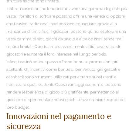
strutture fisiche sono limitate.
Inoltre, i casinò online tendono ad avere una gamma di giochi più
vasta. I fornitori di software possono offrire una varietà di opzioni
che i casinò tradizionali non possono eguagliare, grazie alla
mancanza di limiti fisici. I giocatori possono quindi esplorare una
vasta gamma di slot, giochi da tavolo e altre opzioni senza mai
sentirsi limitati. Questo ampio assortimento attira diversi tipi di
giocatori e aumenta il loro interesse nel lungo periodo.
Infine, i casinò online spesso offrono bonus e promozioni più
allettanti. Gli incentivi come bonus di benvenuto, giri gratuiti e
cashback sono strumenti utilizzati per attrarre nuovi utenti e
fidelizzare quelli esistenti. Questi vantaggi economici possono
rendere l’esperienza di gioco più gratificante, permettendo ai
giocatori di sperimentare nuovi giochi senza rischiare troppo del
loro budget.
Innovazioni nel pagamento e
sicurezza