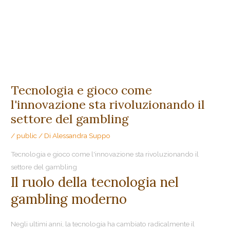
Vai
al
contenuto
MAI
ME
Tecnologia e gioco come
l'innovazione sta rivoluzionando il
settore del gambling
/
public
/ Di
Alessandra Suppo
Tecnologia e gioco come l'innovazione sta rivoluzionando il
settore del gambling
Il ruolo della tecnologia nel
gambling moderno
Negli ultimi anni, la tecnologia ha cambiato radicalmente il