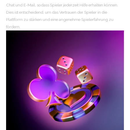
Chat und E-Mail, sodass Spieler jederzeit Hilfe erhalten können.
Dies ist entscheidend, um das Vertrauen der Spieler in die
Plattform zu stärken und eine angenehme Spielerfahrung zu
fördern.