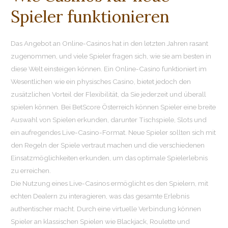
Spieler funktionieren
Das Angebot an Online-Casinos hat in den letzten Jahren rasant
zugenommen, und viele Spieler fragen sich, wie sie am besten in
diese Welt einsteigen können. Ein Online-Casino funktioniert im
Wesentlichen wie ein physisches Casino, bietet jedoch den
zusätzlichen Vorteil der Flexibilität, da Sie jederzeit und überall
spielen können. Bei BetScore Österreich können Spieler eine breite
Auswahl von Spielen erkunden, darunter Tischspiele, Slots und
ein aufregendes Live-Casino-Format. Neue Spieler sollten sich mit
den Regeln der Spiele vertraut machen und die verschiedenen
Einsatzmöglichkeiten erkunden, um das optimale Spielerlebnis
zu erreichen.
Die Nutzung eines Live-Casinos ermöglicht es den Spielern, mit
echten Dealern zu interagieren, was das gesamte Erlebnis
authentischer macht. Durch eine virtuelle Verbindung können
Spieler an klassischen Spielen wie Blackjack, Roulette und