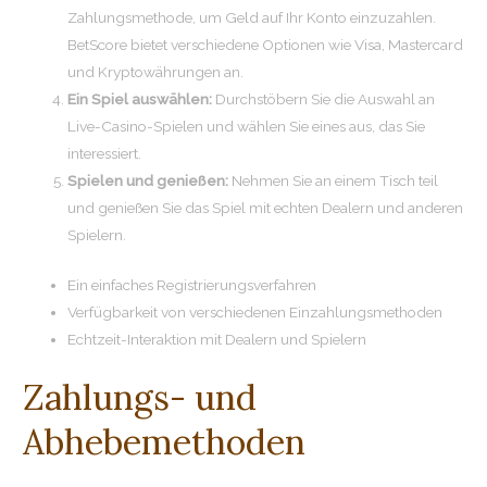
Zahlungsmethode, um Geld auf Ihr Konto einzuzahlen.
BetScore bietet verschiedene Optionen wie Visa, Mastercard
und Kryptowährungen an.
Ein Spiel auswählen:
Durchstöbern Sie die Auswahl an
Live-Casino-Spielen und wählen Sie eines aus, das Sie
interessiert.
Spielen und genießen:
Nehmen Sie an einem Tisch teil
und genießen Sie das Spiel mit echten Dealern und anderen
Spielern.
Ein einfaches Registrierungsverfahren
Verfügbarkeit von verschiedenen Einzahlungsmethoden
Echtzeit-Interaktion mit Dealern und Spielern
Zahlungs- und
Abhebemethoden