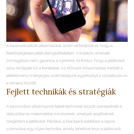
A kaszinótrükkök alkalmazása során ne felejtsük el, hogy a
felelősségteljes játék elengedhetetlen. A trükkök ismerete
önmagában nem garancia a nyerésre, és fontos, hogy a játékosok
soha ne lépjék túl a kereteiket. Az előnyök kihasználása mellett a
játékélmény is lényeges, ezért találjunk egyensúlyt a szórakozás és
a verseny között.
Fejlett technikák és stratégiák
A kaszinóban alkalmazott fejlett technikák között szerepelnek a
statisztikai és matematikai módszerek, amelyek segíthetnek
megérteni a játékokat. Például, a blackjack esetében a lapok
számolása egy olyan technika, amely lehetővé teszi a játékosok