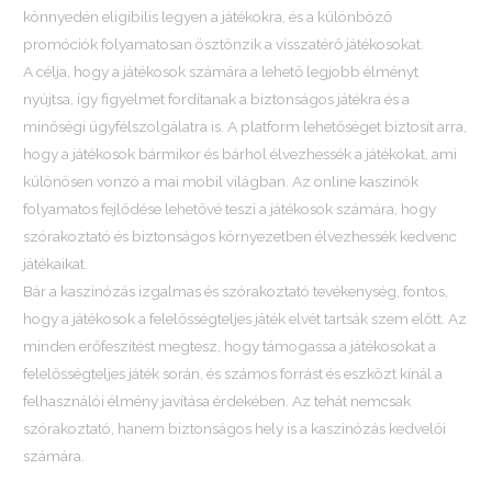
könnyedén eligibilis legyen a játékokra, és a különböző
promóciók folyamatosan ösztönzik a visszatérő játékosokat.
A célja, hogy a játékosok számára a lehető legjobb élményt
nyújtsa, így figyelmet fordítanak a biztonságos játékra és a
minőségi ügyfélszolgálatra is. A platform lehetőséget biztosít arra,
hogy a játékosok bármikor és bárhol élvezhessék a játékokat, ami
különösen vonzó a mai mobil világban. Az online kaszinók
folyamatos fejlődése lehetővé teszi a játékosok számára, hogy
szórakoztató és biztonságos környezetben élvezhessék kedvenc
játékaikat.
Bár a kaszinózás izgalmas és szórakoztató tevékenység, fontos,
hogy a játékosok a felelősségteljes játék elvét tartsák szem előtt. Az
minden erőfeszítést megtesz, hogy támogassa a játékosokat a
felelősségteljes játék során, és számos forrást és eszközt kínál a
felhasználói élmény javítása érdekében. Az tehát nemcsak
szórakoztató, hanem biztonságos hely is a kaszinózás kedvelői
számára.